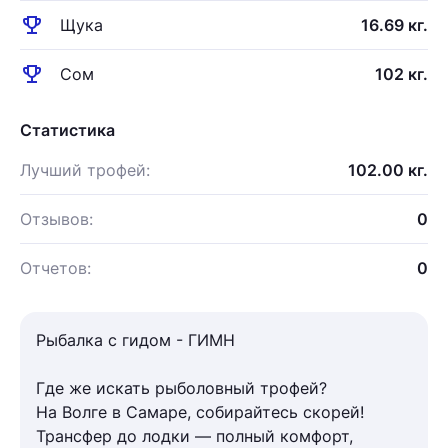
emoji_events
Щука
16.69 кг.
emoji_events
Сом
102 кг.
Статистика
Лучший трофей:
102.00 кг.
Отзывов:
0
Отчетов:
0
Рыбалка с гидом - ГИМН
Где же искать рыболовный трофей?
На Волге в Самаре, собирайтесь скорей!
Трансфер до лодки — полный комфорт,