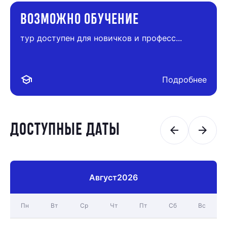
ВОЗМОЖНО ОБУЧЕНИЕ
тур доступен для новичков и професс...
school
Подробнее
ДОСТУПНЫЕ ДАТЫ
arrow_back
arrow_forward
Август
2026
Пн
Вт
Ср
Чт
Пт
Сб
Вс