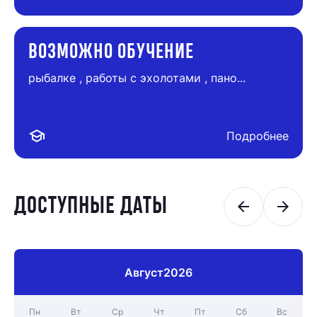
ВОЗМОЖНО ОБУЧЕНИЕ
рыбалке , работы с эхолотами , пано...
school
Подробнее
ДОСТУПНЫЕ ДАТЫ
arrow_back
arrow_forward
Август
2026
Пн
Вт
Ср
Чт
Пт
Сб
Вс