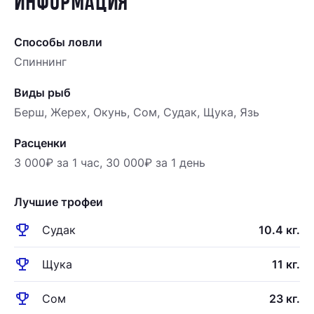
ИНФОРМАЦИЯ
Способы ловли
Спиннинг
Виды рыб
Берш, Жерех, Окунь, Сом, Судак, Щука, Язь
Расценки
3 000₽ за 1 час, 30 000₽ за 1 день
Лучшие трофеи
emoji_events
Судак
10.4 кг.
emoji_events
Щука
11 кг.
emoji_events
Сом
23 кг.