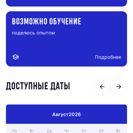
ВОЗМОЖНО ОБУЧЕНИЕ
поделюсь опытом
school
Подробнее
ДОСТУПНЫЕ ДАТЫ
arrow_back
arrow_forward
Август
2026
Пн
Вт
Ср
Чт
Пт
Сб
Вс