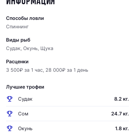
ИНФОРМАЦИЯ
Способы ловли
Спиннинг
Виды рыб
Судак, Окунь, Щука
Расценки
3 500₽ за 1 час, 28 000₽ за 1 день
Лучшие трофеи
emoji_events
Судак
8.2 кг.
emoji_events
Сом
24.7 кг.
emoji_events
Окунь
1.8 кг.